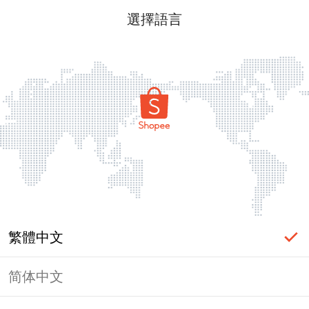
選擇語言
繁體中文
简体中文
頁面無法顯示