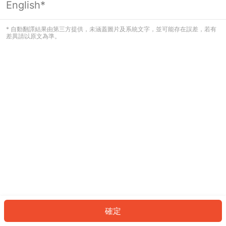
English*
發生錯誤！請登入並再試一次或回到主
頁。
* 自動翻譯結果由第三方提供，未涵蓋圖片及系統文字，並可能存在誤差，若有
差異請以原文為準。
登入
返回首頁
確定
ID: 175f8f70a53-c747-45ec-9c25-cd7b5d92429e