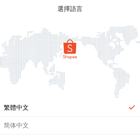
選擇語言
繁體中文
简体中文
頁面無法顯示