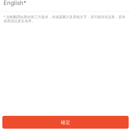
English*
發生錯誤！請登入並再試一次或回到主
頁。
* 自動翻譯結果由第三方提供，未涵蓋圖片及系統文字，並可能存在誤差，若有
差異請以原文為準。
登入
返回首頁
確定
ID: 8476b4d213-ca38-4303-aabf-5aad87e99648