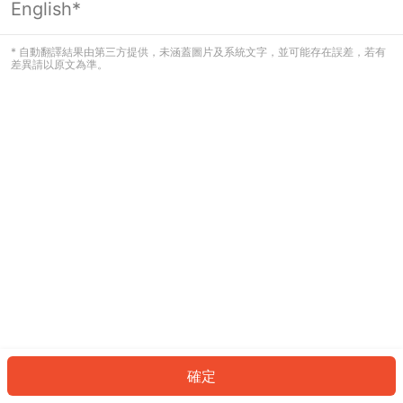
English*
發生錯誤！請登入並再試一次或回到主
頁。
* 自動翻譯結果由第三方提供，未涵蓋圖片及系統文字，並可能存在誤差，若有
差異請以原文為準。
登入
返回首頁
確定
ID: 678a27a09f-9012-453e-9b7f-291665b98e1f