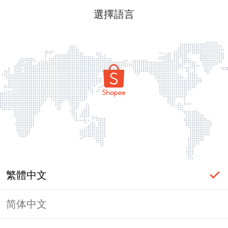
選擇語言
繁體中文
简体中文
頁面無法顯示