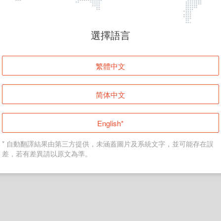
頁面無法顯示
選擇語言
發生錯誤！請登入並再試一次或回到主頁。
繁體中文
登入
简体中文
返回首頁
English*
* 自動翻譯結果由第三方提供，未涵蓋圖片及系統文字，並可能存在誤
差，若有差異請以原文為準。