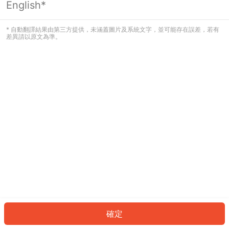
English*
發生錯誤！請登入並再試一次或回到主
頁。
* 自動翻譯結果由第三方提供，未涵蓋圖片及系統文字，並可能存在誤差，若有
差異請以原文為準。
登入
返回首頁
確定
ID: 953b60d060-c4c1-4180-be35-d370a7cda277