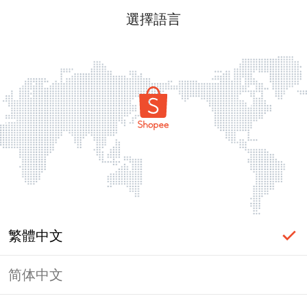
選擇語言
繁體中文
简体中文
頁面無法顯示