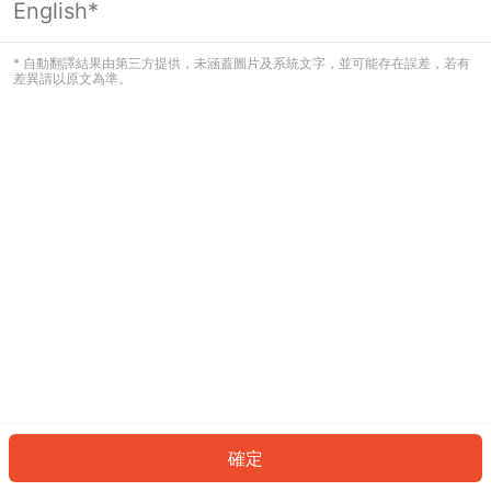
English*
發生錯誤！請登入並再試一次或回到主
頁。
* 自動翻譯結果由第三方提供，未涵蓋圖片及系統文字，並可能存在誤差，若有
差異請以原文為準。
登入
返回首頁
確定
ID: 10433b23f44-ddcf-4d7e-a033-2d750bc91e7a