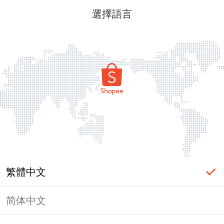
選擇語言
繁體中文
简体中文
頁面無法顯示