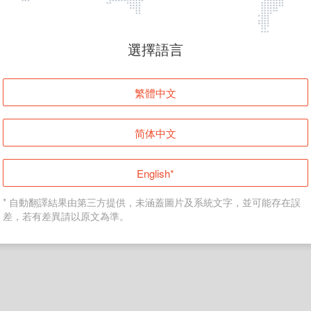
頁面無法顯示
選擇語言
發生錯誤！請登入並再試一次或回到主頁。
繁體中文
登入
简体中文
返回首頁
English*
* 自動翻譯結果由第三方提供，未涵蓋圖片及系統文字，並可能存在誤
差，若有差異請以原文為準。