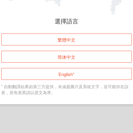
頁面無法顯示
選擇語言
發生錯誤！請登入並再試一次或回到主頁。
繁體中文
登入
简体中文
返回首頁
English*
* 自動翻譯結果由第三方提供，未涵蓋圖片及系統文字，並可能存在誤
差，若有差異請以原文為準。