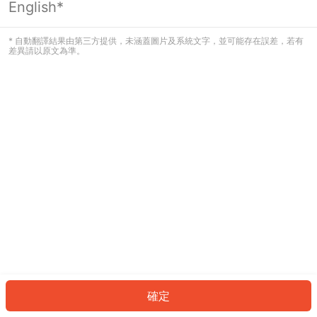
English*
發生錯誤！請登入並再試一次或回到主
頁。
* 自動翻譯結果由第三方提供，未涵蓋圖片及系統文字，並可能存在誤差，若有
差異請以原文為準。
登入
返回首頁
確定
ID: 76187c38a80-bf6b-4d27-9bcc-d783e22afb3b