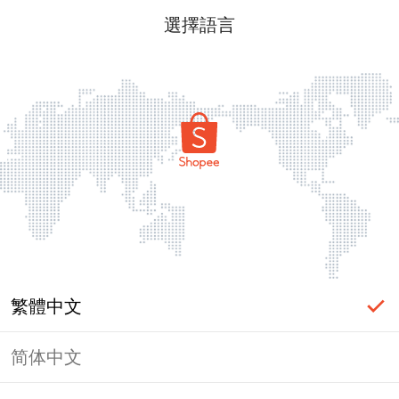
選擇語言
繁體中文
简体中文
頁面無法顯示