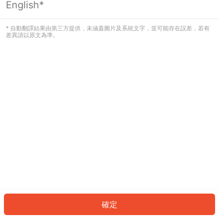
English*
發生錯誤！請登入並再試一次或回到主
頁。
* 自動翻譯結果由第三方提供，未涵蓋圖片及系統文字，並可能存在誤差，若有
差異請以原文為準。
登入
返回首頁
確定
ID: 480d061185b-3085-45bd-9402-2199064ae0e6