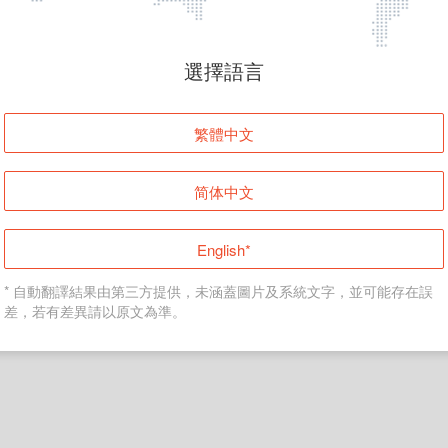
頁面無法顯示
選擇語言
發生錯誤！請登入並再試一次或回到主頁。
繁體中文
登入
简体中文
返回首頁
English*
* 自動翻譯結果由第三方提供，未涵蓋圖片及系統文字，並可能存在誤
差，若有差異請以原文為準。