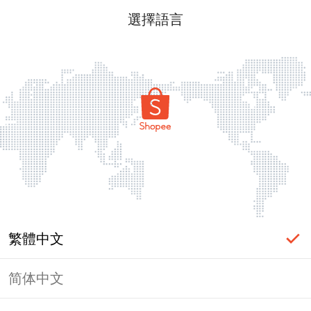
選擇語言
繁體中文
简体中文
頁面無法顯示