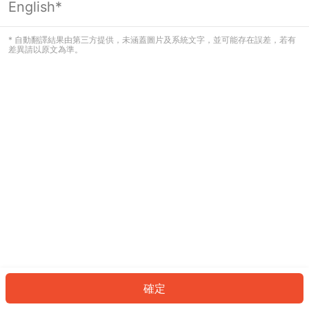
English*
發生錯誤！請登入並再試一次或回到主
頁。
* 自動翻譯結果由第三方提供，未涵蓋圖片及系統文字，並可能存在誤差，若有
差異請以原文為準。
登入
返回首頁
確定
ID: 974e4b6b451-3a8c-4f69-baec-db06a11165e8