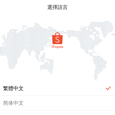
選擇語言
繁體中文
简体中文
頁面無法顯示