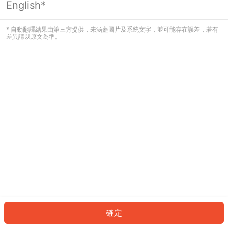
English*
發生錯誤！請登入並再試一次或回到主
頁。
* 自動翻譯結果由第三方提供，未涵蓋圖片及系統文字，並可能存在誤差，若有
差異請以原文為準。
登入
返回首頁
確定
ID: 99b7fd28ad-6b2b-4104-8e06-ccb14cd98af4