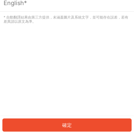
English*
發生錯誤！請登入並再試一次或回到主
頁。
* 自動翻譯結果由第三方提供，未涵蓋圖片及系統文字，並可能存在誤差，若有
差異請以原文為準。
登入
返回首頁
確定
ID: 3854fd68a21-8f48-404e-912b-e5037c6badf4