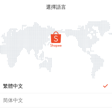
選擇語言
繁體中文
简体中文
頁面無法顯示