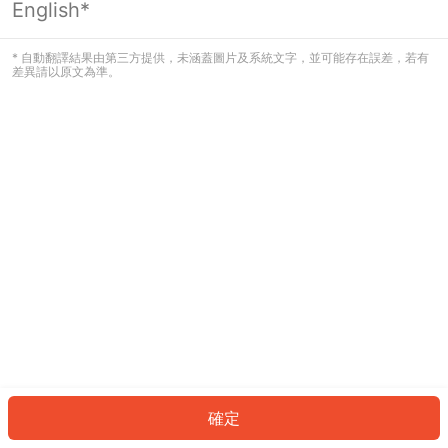
English*
發生錯誤！請登入並再試一次或回到主
頁。
* 自動翻譯結果由第三方提供，未涵蓋圖片及系統文字，並可能存在誤差，若有
差異請以原文為準。
登入
返回首頁
確定
ID: 920ff627308-cffb-4099-a59b-27d5a4070f8b