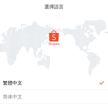
選擇語言
繁體中文
简体中文
頁面無法顯示