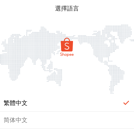
選擇語言
繁體中文
简体中文
頁面無法顯示