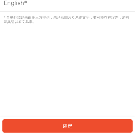
English*
發生錯誤！請登入並再試一次或回到主
頁。
* 自動翻譯結果由第三方提供，未涵蓋圖片及系統文字，並可能存在誤差，若有
差異請以原文為準。
登入
返回首頁
確定
ID: 7363f453d77-8f26-4830-8d79-c12700810913