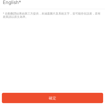
English*
發生錯誤！請登入並再試一次或回到主
頁。
* 自動翻譯結果由第三方提供，未涵蓋圖片及系統文字，並可能存在誤差，若有
差異請以原文為準。
登入
返回首頁
確定
ID: 6271fbb8cb0-6bc2-4add-9465-5b8d59407149