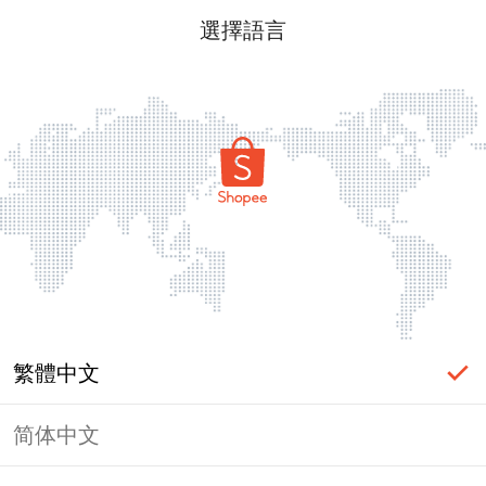
選擇語言
繁體中文
简体中文
頁面無法顯示