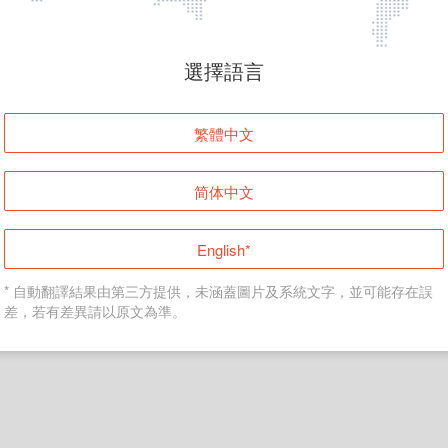
頁面無法顯示
選擇語言
發生錯誤！請登入並再試一次或回到主頁。
繁體中文
登入
简体中文
返回首頁
English*
* 自動翻譯結果由第三方提供，未涵蓋圖片及系統文字，並可能存在誤
差，若有差異請以原文為準。