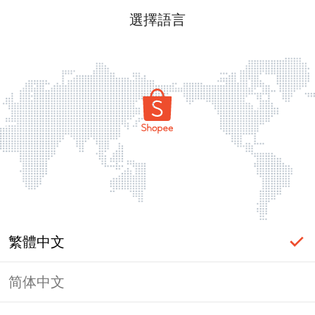
選擇語言
繁體中文
简体中文
頁面無法顯示