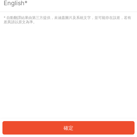
English*
發生錯誤！請登入並再試一次或回到主
頁。
* 自動翻譯結果由第三方提供，未涵蓋圖片及系統文字，並可能存在誤差，若有
差異請以原文為準。
登入
返回首頁
確定
ID: 7639dd30180-7991-4386-afc7-e866e6a57fe7