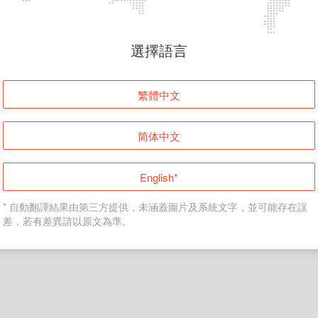
頁面無法顯示
選擇語言
發生錯誤！請登入並再試一次或回到主頁。
繁體中文
登入
简体中文
返回首頁
English*
* 自動翻譯結果由第三方提供，未涵蓋圖片及系統文字，並可能存在誤
差，若有差異請以原文為準。