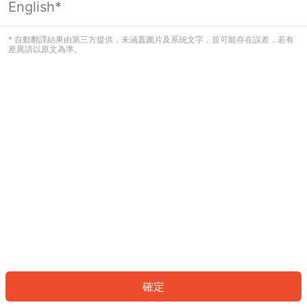
English*
發生錯誤！請登入並再試一次或回到主
頁。
* 自動翻譯結果由第三方提供，未涵蓋圖片及系統文字，並可能存在誤差，若有
差異請以原文為準。
登入
返回首頁
確定
ID: 6164c2df4e5-8313-4d06-9d6b-f4553f12ad82