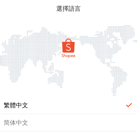
選擇語言
繁體中文
简体中文
頁面無法顯示