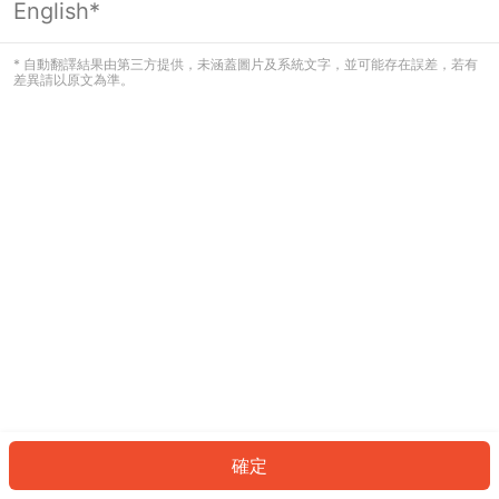
English*
發生錯誤！請登入並再試一次或回到主
頁。
* 自動翻譯結果由第三方提供，未涵蓋圖片及系統文字，並可能存在誤差，若有
差異請以原文為準。
登入
返回首頁
確定
ID: 51445bea704-3dad-4935-a531-f803fee75260