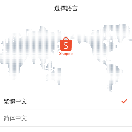
選擇語言
繁體中文
简体中文
頁面無法顯示