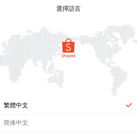
選擇語言
繁體中文
简体中文
頁面無法顯示