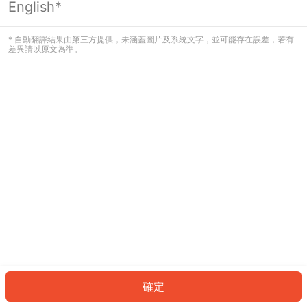
English*
發生錯誤！請登入並再試一次或回到主
頁。
* 自動翻譯結果由第三方提供，未涵蓋圖片及系統文字，並可能存在誤差，若有
差異請以原文為準。
登入
返回首頁
確定
ID: 592d6d1c251-7da7-4a8c-a65a-e20b04469628