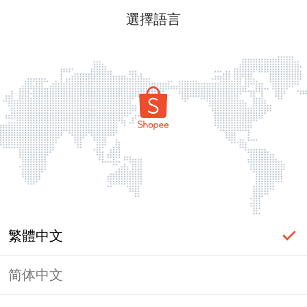
選擇語言
繁體中文
简体中文
頁面無法顯示