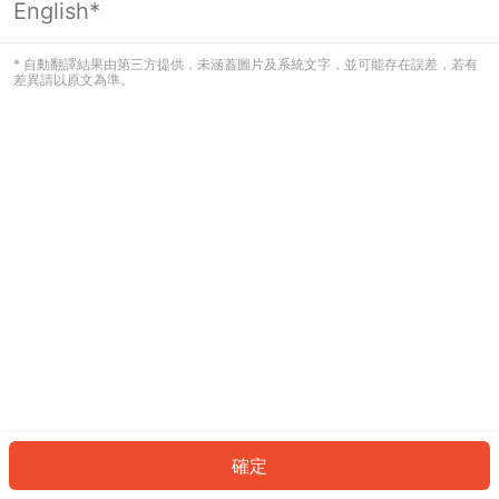
English*
發生錯誤！請登入並再試一次或回到主
頁。
* 自動翻譯結果由第三方提供，未涵蓋圖片及系統文字，並可能存在誤差，若有
差異請以原文為準。
登入
返回首頁
確定
ID: 52785473f3a-363e-4771-8674-9ff944d5cdbd