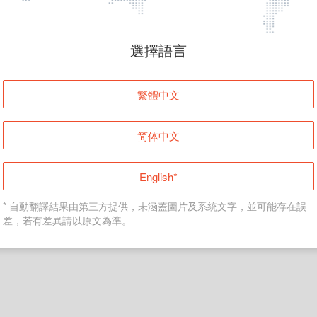
頁面無法顯示
選擇語言
發生錯誤！請登入並再試一次或回到主頁。
繁體中文
登入
简体中文
返回首頁
English*
* 自動翻譯結果由第三方提供，未涵蓋圖片及系統文字，並可能存在誤
差，若有差異請以原文為準。