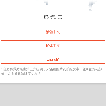
頁面無法顯示
選擇語言
發生錯誤！請登入並再試一次或回到主頁。
繁體中文
登入
简体中文
返回首頁
English*
* 自動翻譯結果由第三方提供，未涵蓋圖片及系統文字，並可能存在誤
差，若有差異請以原文為準。