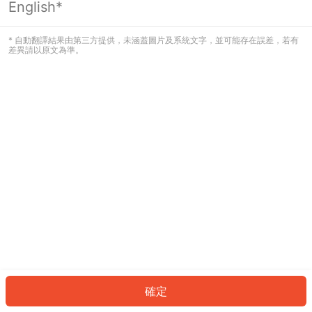
English*
發生錯誤！請登入並再試一次或回到主
頁。
* 自動翻譯結果由第三方提供，未涵蓋圖片及系統文字，並可能存在誤差，若有
差異請以原文為準。
登入
返回首頁
確定
ID: 64630fcd4e3-727c-45d9-a56b-e9102fdce1e5