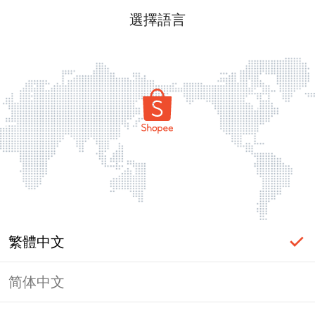
選擇語言
繁體中文
简体中文
頁面無法顯示