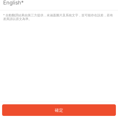
English*
發生錯誤！請登入並再試一次或回到主
頁。
* 自動翻譯結果由第三方提供，未涵蓋圖片及系統文字，並可能存在誤差，若有
差異請以原文為準。
登入
返回首頁
確定
ID: 2278f82c356-b7bd-43ce-b070-e23b7f485cd5