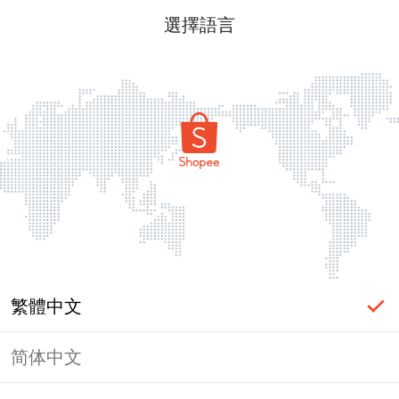
選擇語言
繁體中文
简体中文
頁面無法顯示