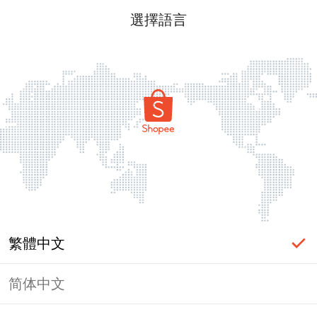
選擇語言
繁體中文
简体中文
頁面無法顯示