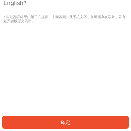
English*
發生錯誤！請登入並再試一次或回到主
頁。
* 自動翻譯結果由第三方提供，未涵蓋圖片及系統文字，並可能存在誤差，若有
差異請以原文為準。
登入
返回首頁
確定
ID: 831d2335751-b207-41bc-9314-9c121b0deeee