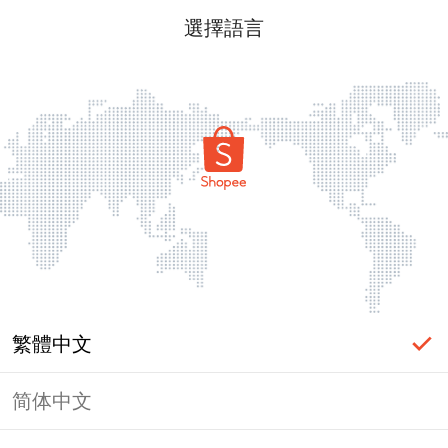
選擇語言
繁體中文
简体中文
頁面無法顯示