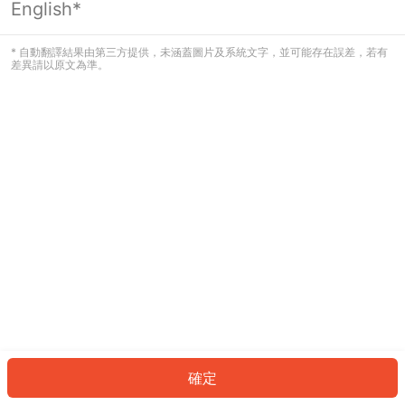
English*
發生錯誤！請登入並再試一次或回到主
頁。
* 自動翻譯結果由第三方提供，未涵蓋圖片及系統文字，並可能存在誤差，若有
差異請以原文為準。
登入
返回首頁
確定
ID: 68464fddc91-b29d-4c6a-a4d1-5d999bed11e1