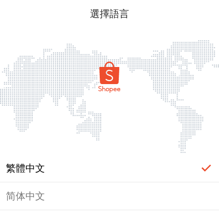
選擇語言
繁體中文
简体中文
頁面無法顯示