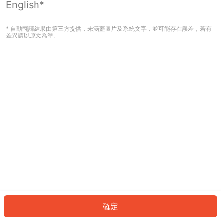
English*
發生錯誤！請登入並再試一次或回到主
頁。
* 自動翻譯結果由第三方提供，未涵蓋圖片及系統文字，並可能存在誤差，若有
差異請以原文為準。
登入
返回首頁
確定
ID: 315f1c7e24e-57ed-430b-b683-e77f817d4ebf