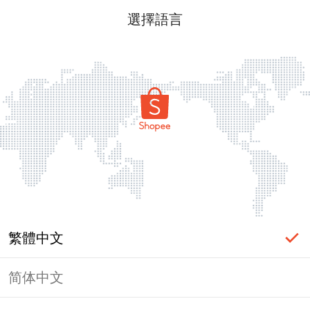
選擇語言
繁體中文
简体中文
頁面無法顯示