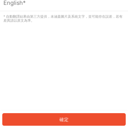
English*
發生錯誤！請登入並再試一次或回到主
頁。
* 自動翻譯結果由第三方提供，未涵蓋圖片及系統文字，並可能存在誤差，若有
差異請以原文為準。
登入
返回首頁
確定
ID: 73805d96594-b10e-4a50-9049-4ce781c6e5e9