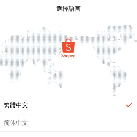
選擇語言
繁體中文
简体中文
頁面無法顯示