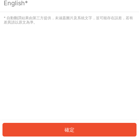
English*
發生錯誤！請登入並再試一次或回到主
頁。
* 自動翻譯結果由第三方提供，未涵蓋圖片及系統文字，並可能存在誤差，若有
差異請以原文為準。
登入
返回首頁
確定
ID: 156012e2a19-b38e-4255-bfb4-fdb42dfeaa23