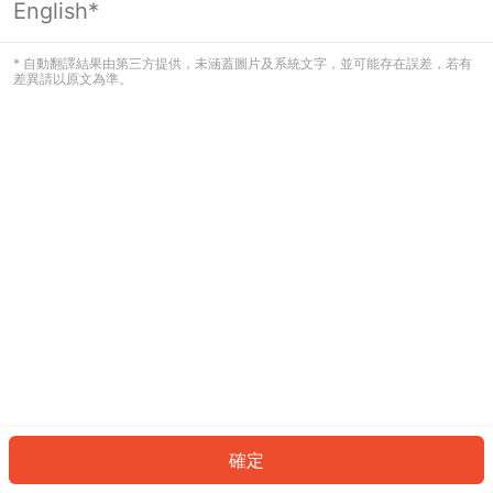
English*
發生錯誤！請登入並再試一次或回到主
頁。
* 自動翻譯結果由第三方提供，未涵蓋圖片及系統文字，並可能存在誤差，若有
差異請以原文為準。
登入
返回首頁
確定
ID: 30359f5c71-04e2-438a-9610-b7e0d9562f1b