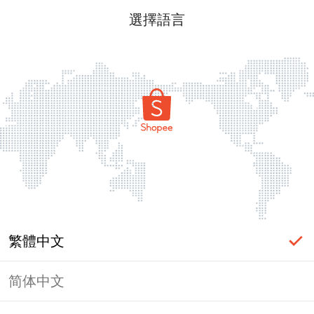
選擇語言
繁體中文
简体中文
頁面無法顯示