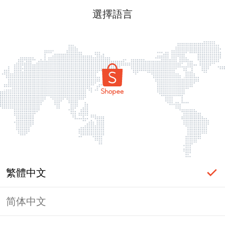
選擇語言
繁體中文
简体中文
頁面無法顯示