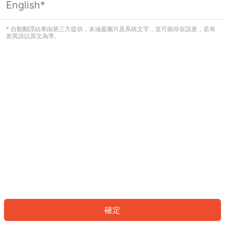
English*
發生錯誤！請登入並再試一次或回到主
頁。
* 自動翻譯結果由第三方提供，未涵蓋圖片及系統文字，並可能存在誤差，若有
差異請以原文為準。
登入
返回首頁
確定
ID: 3561a4aa05b-5631-4cf8-8532-707d99502a8c