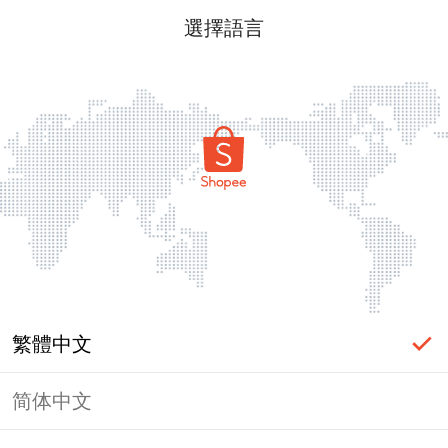
選擇語言
繁體中文
简体中文
頁面無法顯示