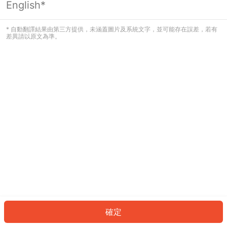
English*
發生錯誤！請登入並再試一次或回到主
頁。
* 自動翻譯結果由第三方提供，未涵蓋圖片及系統文字，並可能存在誤差，若有
差異請以原文為準。
登入
返回首頁
確定
ID: 4262fe43d9f-784b-4ad8-83eb-0b47321513c6