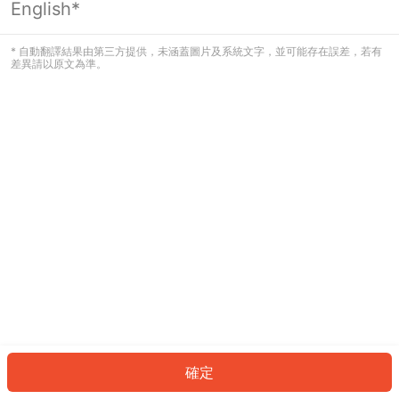
English*
發生錯誤！請登入並再試一次或回到主
頁。
* 自動翻譯結果由第三方提供，未涵蓋圖片及系統文字，並可能存在誤差，若有
差異請以原文為準。
登入
返回首頁
確定
ID: 8743f593d40-e986-46dc-ae40-9cd10bece7d2