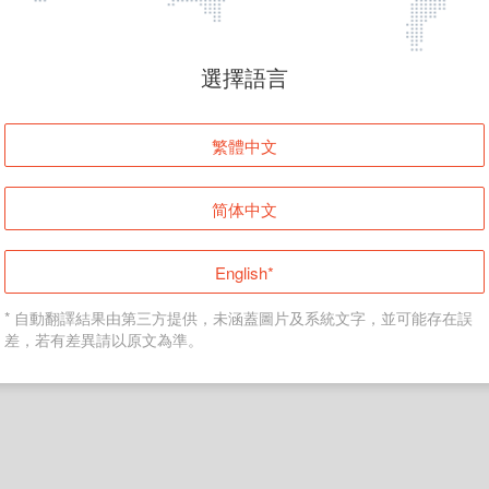
頁面無法顯示
選擇語言
發生錯誤！請登入並再試一次或回到主頁。
繁體中文
登入
简体中文
返回首頁
English*
* 自動翻譯結果由第三方提供，未涵蓋圖片及系統文字，並可能存在誤
差，若有差異請以原文為準。