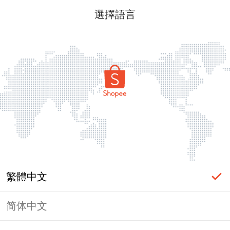
選擇語言
繁體中文
简体中文
頁面無法顯示