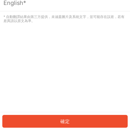
English*
發生錯誤！請登入並再試一次或回到主
頁。
* 自動翻譯結果由第三方提供，未涵蓋圖片及系統文字，並可能存在誤差，若有
差異請以原文為準。
登入
返回首頁
確定
ID: 892f4555463-d751-4d3c-95cf-ca5bbb9f3c33