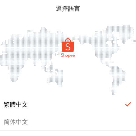
選擇語言
繁體中文
简体中文
頁面無法顯示