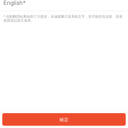
English*
發生錯誤！請登入並再試一次或回到主
頁。
* 自動翻譯結果由第三方提供，未涵蓋圖片及系統文字，並可能存在誤差，若有
差異請以原文為準。
登入
返回首頁
確定
ID: 61993a86d00-8d33-42c4-81ec-bd142e6bfe3c