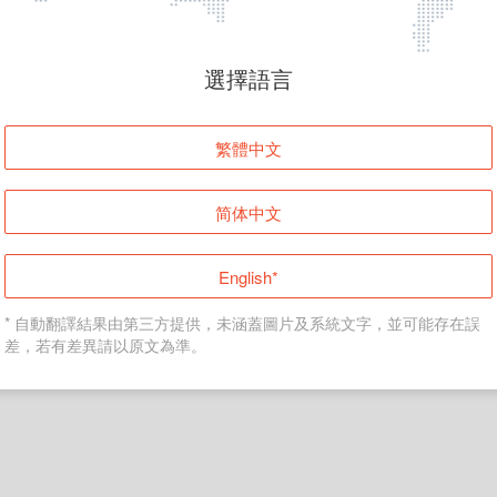
頁面無法顯示
選擇語言
發生錯誤！請登入並再試一次或回到主頁。
繁體中文
登入
简体中文
返回首頁
English*
* 自動翻譯結果由第三方提供，未涵蓋圖片及系統文字，並可能存在誤
差，若有差異請以原文為準。