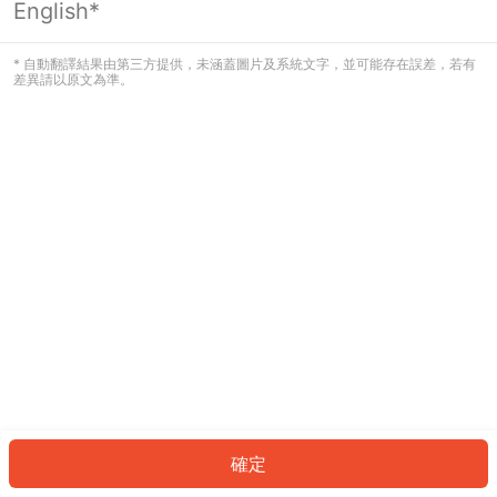
English*
發生錯誤！請登入並再試一次或回到主
頁。
* 自動翻譯結果由第三方提供，未涵蓋圖片及系統文字，並可能存在誤差，若有
差異請以原文為準。
登入
返回首頁
確定
ID: 9467970c5a8-0ddd-4945-915b-d62c06ef2eef