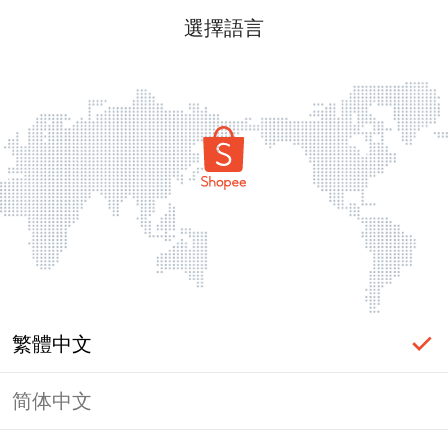
選擇語言
繁體中文
简体中文
頁面無法顯示