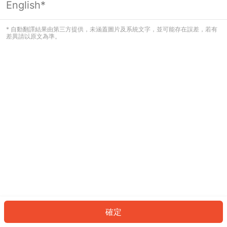
English*
發生錯誤！請登入並再試一次或回到主
頁。
* 自動翻譯結果由第三方提供，未涵蓋圖片及系統文字，並可能存在誤差，若有
差異請以原文為準。
登入
返回首頁
確定
ID: 187659b727e-20fc-41f8-b87b-45b9a83798c7