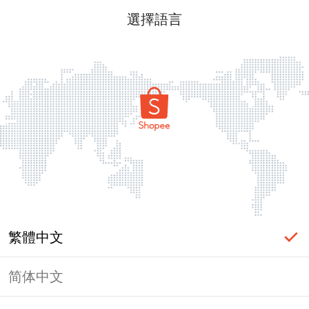
選擇語言
繁體中文
简体中文
頁面無法顯示