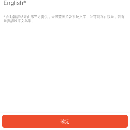
English*
發生錯誤！請登入並再試一次或回到主
頁。
* 自動翻譯結果由第三方提供，未涵蓋圖片及系統文字，並可能存在誤差，若有
差異請以原文為準。
登入
返回首頁
確定
ID: 9087d461188-594e-40ab-99f2-d72463984415