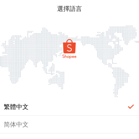
選擇語言
繁體中文
简体中文
頁面無法顯示