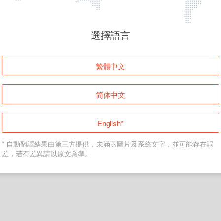
頁面無法顯示
選擇語言
發生錯誤！請登入並再試一次或回到主頁。
繁體中文
登入
简体中文
返回首頁
English*
* 自動翻譯結果由第三方提供，未涵蓋圖片及系統文字，並可能存在誤
差，若有差異請以原文為準。