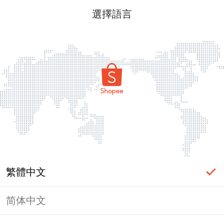
選擇語言
繁體中文
简体中文
頁面無法顯示