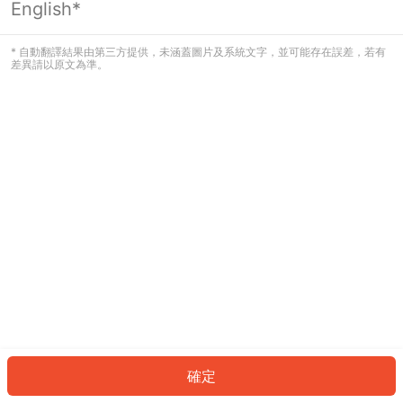
English*
發生錯誤！請登入並再試一次或回到主
頁。
* 自動翻譯結果由第三方提供，未涵蓋圖片及系統文字，並可能存在誤差，若有
差異請以原文為準。
登入
返回首頁
確定
ID: 6351acf4252-4e10-4c3e-a38b-ced025d279cf