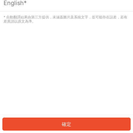
English*
發生錯誤！請登入並再試一次或回到主
頁。
* 自動翻譯結果由第三方提供，未涵蓋圖片及系統文字，並可能存在誤差，若有
差異請以原文為準。
登入
返回首頁
確定
ID: 129b5da24d-7a9d-4e14-860f-a93f3de65b81