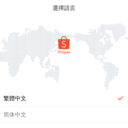
選擇語言
繁體中文
简体中文
頁面無法顯示