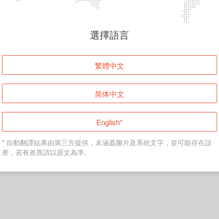
頁面無法顯示
選擇語言
發生錯誤！請登入並再試一次或回到主頁。
繁體中文
登入
简体中文
返回首頁
English*
* 自動翻譯結果由第三方提供，未涵蓋圖片及系統文字，並可能存在誤
差，若有差異請以原文為準。