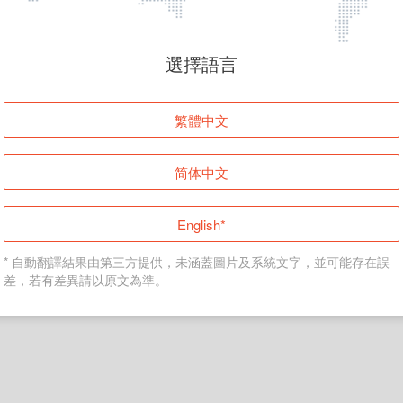
頁面無法顯示
選擇語言
發生錯誤！請登入並再試一次或回到主頁。
繁體中文
登入
简体中文
返回首頁
English*
* 自動翻譯結果由第三方提供，未涵蓋圖片及系統文字，並可能存在誤
差，若有差異請以原文為準。