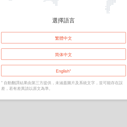
頁面無法顯示
選擇語言
發生錯誤！請登入並再試一次或回到主頁。
繁體中文
登入
简体中文
返回首頁
English*
* 自動翻譯結果由第三方提供，未涵蓋圖片及系統文字，並可能存在誤
差，若有差異請以原文為準。